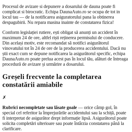
Procesul de avizare si depunere a dosarului de dauna poate fi
complicat si birocratic. Echipa DaunaAuto.ro se ocupa de tot in
locul tau — de la notificarea asiguratorului pana la obtinerea
despagubirii. Nu repara masina inainte de constatarea fizica!
Conform legislației rutiere, ești obligat să anunți un accident în
maximum 24 de ore, altfel riști reținerea permisului de conducere.
Din același motiv, este recomandat să notifici asigurătorul
vinovatului tot în 24 de ore de la producerea accidentului. Dacă nu
știi exact cum se depune notificarea la asigurătorul specific, echipa
DaunaAuto.ro poate prelua acest pas în locul tău, alături de întreaga
procedură de avizare și urmărire a dosarului.
Greșeli frecvente la completarea
constatării amiabile
✗
Rubrici necompletate sau lăsate goale
— orice câmp gol, în
special cel referitor la împrejurările accidentului sau la schiță, poate
fi interpretat de asigurător drept informație lipsă. Asigurătorul poate
solicita completări ulterioare sau poate întârzia constatarea până la
clarificare.