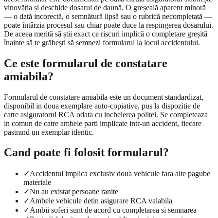
vinovăția și deschide dosarul de daună. O greșeală aparent minoră
— o dată incorectă, o semnătură lipsă sau o rubrică necompletată —
poate întârzia procesul sau chiar poate duce la respingerea dosarului.
De aceea merită să știi exact ce riscuri implică o completare greșită
înainte să te grăbești să semnezi formularul la locul accidentului.
Ce este formularul de constatare
amiabila?
Formularul de constatare amiabila este un document standardizat,
disponibil in doua exemplare auto-copiative, pus la dispozitie de
catre asiguratorul RCA odata cu incheierea politei. Se completeaza
in comun de catre ambele parti implicate intr-un accident, fiecare
pastrand un exemplar identic.
Cand poate fi folosit formularul?
✓
Accidentul implica exclusiv doua vehicule fara alte pagube
materiale
✓
Nu au existat persoane ranite
✓
Ambele vehicule detin asigurare RCA valabila
✓
Ambii soferi sunt de acord cu completarea si semnarea