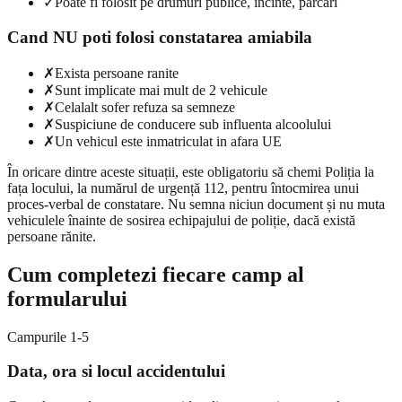
✓
Poate fi folosit pe drumuri publice, incinte, parcari
Cand NU poti folosi constatarea amiabila
✗
Exista persoane ranite
✗
Sunt implicate mai mult de 2 vehicule
✗
Celalalt sofer refuza sa semneze
✗
Suspiciune de conducere sub influenta alcoolului
✗
Un vehicul este inmatriculat in afara UE
În oricare dintre aceste situații, este obligatoriu să chemi Poliția la
fața locului, la numărul de urgență 112, pentru întocmirea unui
proces-verbal de constatare. Nu semna niciun document și nu muta
vehiculele înainte de sosirea echipajului de poliție, dacă există
persoane rănite.
Cum completezi fiecare camp al
formularului
Campurile 1-5
Data, ora si locul accidentului