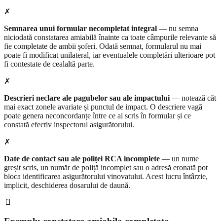
✗
Semnarea unui formular necompletat integral
— nu semna
niciodată constatarea amiabilă înainte ca toate câmpurile relevante să
fie completate de ambii șoferi. Odată semnat, formularul nu mai
poate fi modificat unilateral, iar eventualele completări ulterioare pot
fi contestate de cealaltă parte.
✗
Descrieri neclare ale pagubelor sau ale impactului
— notează cât
mai exact zonele avariate și punctul de impact. O descriere vagă
poate genera neconcordanțe între ce ai scris în formular și ce
constată efectiv inspectorul asigurătorului.
✗
Date de contact sau ale poliței RCA incomplete
— un nume
greșit scris, un număr de poliță incomplet sau o adresă eronată pot
bloca identificarea asigurătorului vinovatului. Acest lucru întârzie,
implicit, deschiderea dosarului de daună.
📄