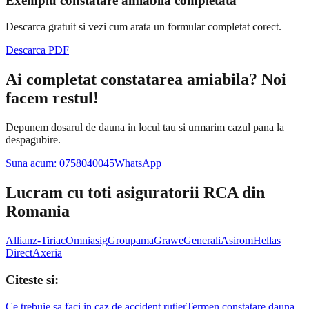
Exemplu constatare amiabila completata
Descarca gratuit si vezi cum arata un formular completat corect.
Descarca PDF
Ai completat constatarea amiabila? Noi
facem restul!
Depunem dosarul de dauna in locul tau si urmarim cazul pana la
despagubire.
Suna acum: 0758040045
WhatsApp
Lucram cu toti asiguratorii RCA din
Romania
Allianz-Tiriac
Omniasig
Groupama
Grawe
Generali
Asirom
Hellas
Direct
Axeria
Citeste si:
Ce trebuie sa faci in caz de accident rutier
Termen constatare dauna.