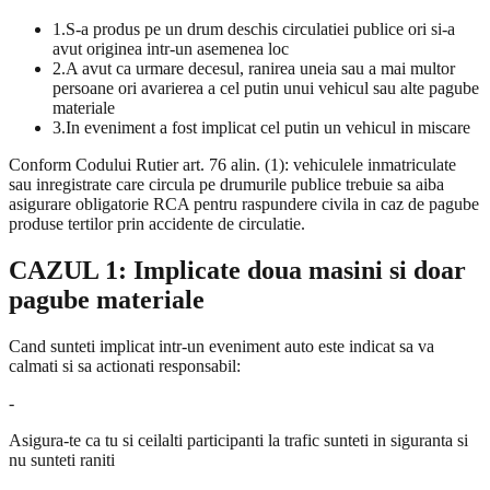
1.
S-a produs pe un drum deschis circulatiei publice ori si-a
avut originea intr-un asemenea loc
2.
A avut ca urmare decesul, ranirea uneia sau a mai multor
persoane ori avarierea a cel putin unui vehicul sau alte pagube
materiale
3.
In eveniment a fost implicat cel putin un vehicul in miscare
Conform Codului Rutier art. 76 alin. (1): vehiculele inmatriculate
sau inregistrate care circula pe drumurile publice trebuie sa aiba
asigurare obligatorie RCA pentru raspundere civila in caz de pagube
produse tertilor prin accidente de circulatie.
CAZUL 1: Implicate doua masini si doar
pagube materiale
Cand sunteti implicat intr-un eveniment auto este indicat sa va
calmati si sa actionati responsabil:
-
Asigura-te ca tu si ceilalti participanti la trafic sunteti in siguranta si
nu sunteti raniti