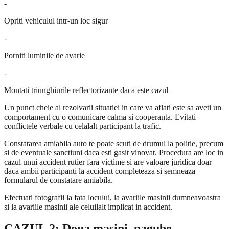
-
Opriti vehiculul intr-un loc sigur
-
Porniti luminile de avarie
-
Montati triunghiurile reflectorizante daca este cazul
Un punct cheie al rezolvarii situatiei in care va aflati este sa aveti un
comportament cu o comunicare calma si cooperanta. Evitati
conflictele verbale cu celalalt participant la trafic.
Constatarea amiabila auto te poate scuti de drumul la politie, precum
si de eventuale sanctiuni daca esti gasit vinovat. Procedura are loc in
cazul unui accident rutier fara victime si are valoare juridica doar
daca ambii participanti la accident completeaza si semneaza
formularul de constatare amiabila.
Efectuati fotografii la fata locului, la avariile masinii dumneavoastra
si la avariile masinii ale celuilalt implicat in accident.
CAZUL 2: Doua masini, pagube