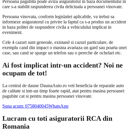
Persoana pagubita poate aviza asiguratorul in baza documentului in
care s-a stabilit raspunderea civila delictuala a persoanei vinovate.
Persoana vinovata, conform legislatiei aplicabile, va trebui sa
informeze asiguratorul cu privire la faptul ca s-a produs un accident
in baza politei de raspundere civila a vehiculului implicat in
eveniment.
Cele 4 cazuri sunt generale, existand si cazuri particulare, de
exemplu cand din impact o masina avariaza un gard sau poarta unei
case, sau cand se sparge un telefon sau o pereche de ochelari etc.
Ai fost implicat intr-un accident? Noi ne
ocupam de tot!
La centrul de daune DaunaAuto.ro veti beneficia de reparatie auto
de calitate si intr-un timp foarte rapid, atat pentru masina persoanei
pagubite cat si pentru masina persoanei vinovate.
Suna acum: 0758040045
WhatsApp
Lucram cu toti asiguratorii RCA din
Romania