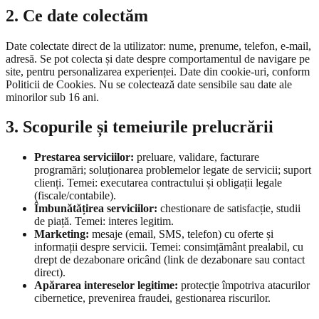
2. Ce date colectăm
Date colectate direct de la utilizator: nume, prenume, telefon, e-mail,
adresă. Se pot colecta și date despre comportamentul de navigare pe
site, pentru personalizarea experienței. Date din cookie-uri, conform
Politicii de Cookies. Nu se colectează date sensibile sau date ale
minorilor sub 16 ani.
3. Scopurile și temeiurile prelucrării
Prestarea serviciilor:
preluare, validare, facturare
programări; soluționarea problemelor legate de servicii; suport
clienți. Temei: executarea contractului și obligații legale
(fiscale/contabile).
Îmbunătățirea serviciilor:
chestionare de satisfacție, studii
de piață. Temei: interes legitim.
Marketing:
mesaje (email, SMS, telefon) cu oferte și
informații despre servicii. Temei: consimțământ prealabil, cu
drept de dezabonare oricând (link de dezabonare sau contact
direct).
Apărarea intereselor legitime:
protecție împotriva atacurilor
cibernetice, prevenirea fraudei, gestionarea riscurilor.