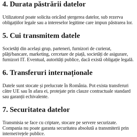
4. Durata păstrării datelor
Utilizatorul poate solicita oricând ștergerea datelor, sub rezerva
obligațiilor legale sau a intereselor legitime care impun păstrarea lor.
5. Cui transmitem datele
Societăți din același grup, parteneri, furnizori de curierat,
plăți/bancare, marketing, cercetare de piață, societăți de asigurare,
furnizori IT. Eventual, autorități publice, dacă există obligație legală.
6. Transferuri internaționale
Datele sunt stocate și prelucrate în România. Pot exista transferuri
către UE sau în afara ei, protejate prin clauze contractuale standard
sau garanții echivalente.
7. Securitatea datelor
Transmisia se face cu criptare, stocare pe servere securizate.
Compania nu poate garanta securitatea absolută a transmiterii prin
internet/rețele publice.