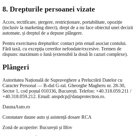
8. Drepturile persoanei vizate
Acces, rectificare, ștergere, restricționare, portabilitate, opoziție
(inclusiv la marketing direct), drept de a nu face obiectul unei decizii
automate, și dreptul de a depune plângere.
Pentru exercitarea drepturilor: contact prin email asociat contului.
Fără taxă, cu excepția cererilor nefondate/excesive. Termen de
răspuns: maximum o lună (extensibil la două în cazuri complexe).
Plângeri
Autoritatea Națională de Supraveghere a Prelucrării Datelor cu
Caracter Personal — B-dul G-ral. Gheorghe Magheru nr. 28-30,
Sector 1, cod poștal 010336, București. Telefon: +40.318.059.211 /
+40.318.059.212. Email: anspdcp@dataprotection.ro.
DaunaAuto.ro
Constatare daune auto și asistență dosare RCA
Zonă de acoperire: București și Ilfov