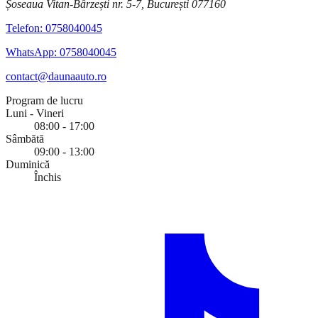
Șoseaua Vitan-Bârzești nr. 5-7, București 077160
Telefon:
0758040045
WhatsApp:
0758040045
contact@daunaauto.ro
Program de lucru
Luni - Vineri
08:00 - 17:00
Sâmbătă
09:00 - 13:00
Duminică
Închis