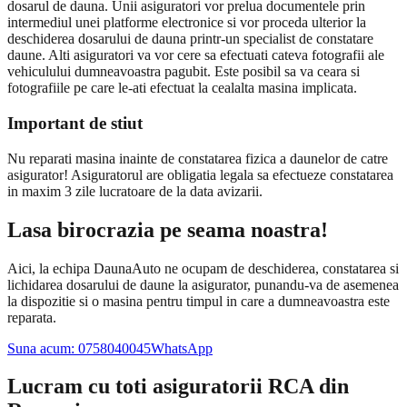
dosarul de dauna. Unii asiguratori vor prelua documentele prin
intermediul unei platforme electronice si vor proceda ulterior la
deschiderea dosarului de dauna printr-un specialist de constatare
daune. Alti asiguratori va vor cere sa efectuati cateva fotografii ale
vehiculului dumneavoastra pagubit. Este posibil sa va ceara si
fotografiile pe care le-ati efectuat la cealalta masina implicata.
Important de stiut
Nu reparati masina inainte de constatarea fizica a daunelor de catre
asigurator! Asiguratorul are obligatia legala sa efectueze constatarea
in maxim 3 zile lucratoare de la data avizarii.
Lasa birocrazia pe seama noastra!
Aici, la echipa DaunaAuto ne ocupam de deschiderea, constatarea si
lichidarea dosarului de daune la asigurator, punandu-va de asemenea
la dispozitie si o masina pentru timpul in care a dumneavoastra este
reparata.
Suna acum: 0758040045
WhatsApp
Lucram cu toti asiguratorii RCA din