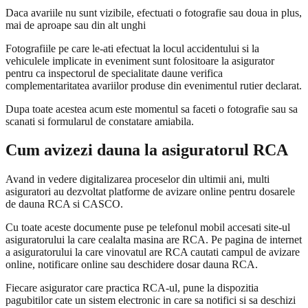
Daca avariile nu sunt vizibile, efectuati o fotografie sau doua in plus,
mai de aproape sau din alt unghi
Fotografiile pe care le-ati efectuat la locul accidentului si la
vehiculele implicate in eveniment sunt folositoare la asigurator
pentru ca inspectorul de specialitate daune verifica
complementaritatea avariilor produse din evenimentul rutier declarat.
Dupa toate acestea acum este momentul sa faceti o fotografie sau sa
scanati si formularul de constatare amiabila.
Cum avizezi dauna la asiguratorul RCA
Avand in vedere digitalizarea proceselor din ultimii ani, multi
asiguratori au dezvoltat platforme de avizare online pentru dosarele
de dauna RCA si CASCO.
Cu toate aceste documente puse pe telefonul mobil accesati site-ul
asiguratorului la care cealalta masina are RCA. Pe pagina de internet
a asiguratorului la care vinovatul are RCA cautati campul de avizare
online, notificare online sau deschidere dosar dauna RCA.
Fiecare asigurator care practica RCA-ul, pune la dispozitia
pagubitilor cate un sistem electronic in care sa notifici si sa deschizi