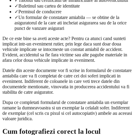
✓
Talonul sau certificatul de inmatriculare al autovehiculului
✓
Buletinul sau cartea de identitate
✓
Permisul de conducere
✓
Un formular de constatare amiabila — se obtine de la
asiguratorul de la care ati incheiat asigurarea sau de la orice
punct de vanzare asigurari
De ce este bine sa aveti aceste acte? Pentru ca atunci cand sunteti
implicat intr-un eveniment rutier, prin lege daca sunt doar doua
vehicule implicate se intocmeste un constat amiabil de accident.
Evident, accidentul sa fie fara victime sau alte pagube materiale in
afara celor doua vehicule implicate in eveniment.
Datele din aceste documente vor fi scrise in formularul de constatare
amiabila care va fi completat de catre cei doi soferi implicati in
eveniment. Indiferent de coloanele in care veti trece datele din
documentele mentionate, vinovatia in producerea accidentului va fi
stabilita de catre asigurator.
Dupa ce completati formularul de constatare amiabila un exemplar
ramane la dumneavoastra si un exemplar la celalalt sofer. Indiferent
de exemplar (cel scris cu pixul si cel autocopiativ) ambele au aceeasi
valoare juridica.
Cum fotografiezi corect la locul